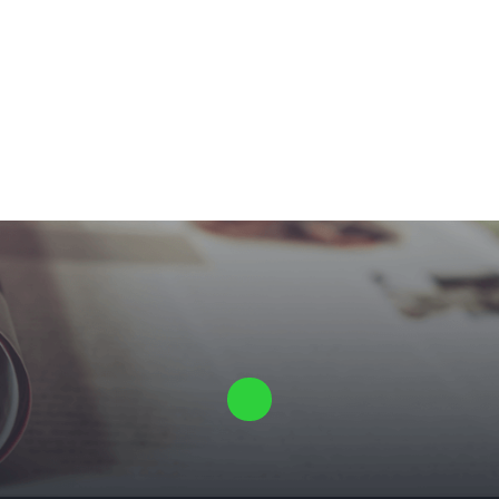
Laat ons een vrijblijvende offerte voor je proefschrift maken