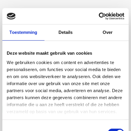
Toestemming
Details
Over
Talitha Spanjersberg
Deze website maakt gebruik van cookies
We gebruiken cookies om content en advertenties te
personaliseren, om functies voor social media te bieden
4 september 2026
en om ons websiteverkeer te analyseren. Ook delen we
Talitha Spanjersberg
informatie over uw gebruik van onze site met onze
partners voor social media, adverteren en analyse. Deze
Universiteit Utrecht
Open Ebook
partners kunnen deze gegevens combineren met andere
informatie die u aan ze heeft verstrekt of die ze hebben
verzameld op basis van uw gebruik van hun services.
Toestemmingsselectie