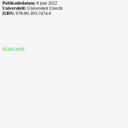
Publicatiedatum:
8 juni 2022
Universiteit:
Universiteit Utrecht
ISBN:
978-90-393-7474-0
Bekijk ook deze proefschriften
Al ons werk