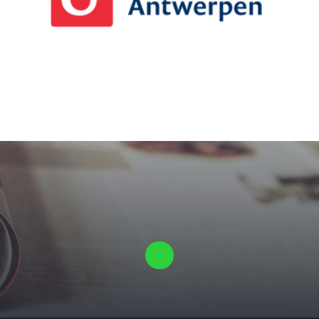
Laat ons een vrijblijvende offerte voor je proefschrift maken