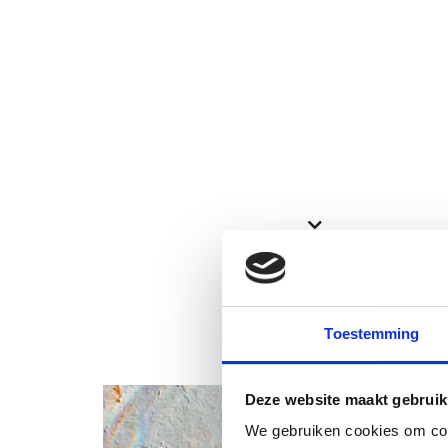
Bekijk ook deze proefschriften
Toestemming
Deze website maakt gebruik
We gebruiken cookies om cont