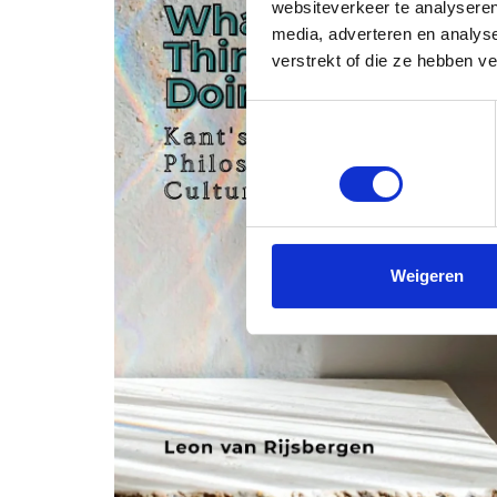
websiteverkeer te analyseren
media, adverteren en analys
verstrekt of die ze hebben v
Toestemmingsselectie
Noodzakelijk
Weigeren