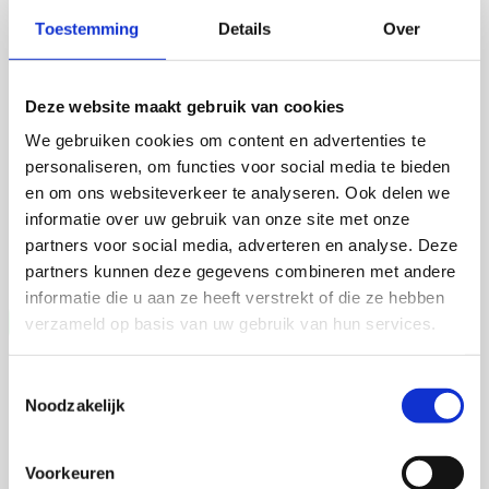
Toestemming
Details
Over
Talitha Spanjersberg
Context-aware phenotyping of cardiac
Deze website maakt gebruik van cookies
disease across translational models
We gebruiken cookies om content en advertenties te
personaliseren, om functies voor social media te bieden
4 september 2026
en om ons websiteverkeer te analyseren. Ook delen we
Talitha Spanjersberg
informatie over uw gebruik van onze site met onze
partners voor social media, adverteren en analyse. Deze
Universiteit Utrecht
partners kunnen deze gegevens combineren met andere
Open Ebook
informatie die u aan ze heeft verstrekt of die ze hebben
verzameld op basis van uw gebruik van hun services.
Toestemmingsselectie
Noodzakelijk
Voorkeuren