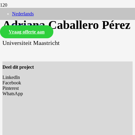
Nederlands
Adriana Caballero Pérez
English
(
Engels
)
Vraag offerte aan
Universiteit Maastricht
Deel dit project
LinkedIn
Facebook
Pinterest
WhatsApp