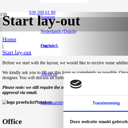
030 200 61 89
Start lay-out
Support
Nederlands
(
Dutch
)
Home
|
English
Our work
Start lay-out
Before we start with the layout, we would like to receive some additi
We kindly ask you to fill out this form as completely as possible.
Once
About us
designer. You will discuss all further details for the desired layout toge
Please note: we still require the necessary files via our
PM WebApp
approval via email.
Sustainability
Toestemming
Office
Deze website maakt gebruik