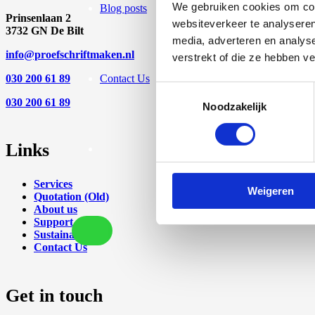
We gebruiken cookies om cont
Blog posts
Prinsenlaan 2
websiteverkeer te analyseren
3732 GN De Bilt
media, adverteren en analys
info@proefschriftmaken.nl
verstrekt of die ze hebben v
Contact Us
030 200 61 89
Toestemmingsselectie
030 200 61 89
Noodzakelijk
Links
Services
Weigeren
Quotation (Old)
About us
Support
Sustainability
Contact Us
Get in touch