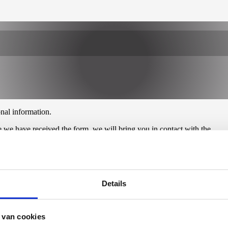
onal information.
 we have received the form, we will bring you in contact with the
ther.
as indicated in the important additional information sent to you after
Details
 van cookies