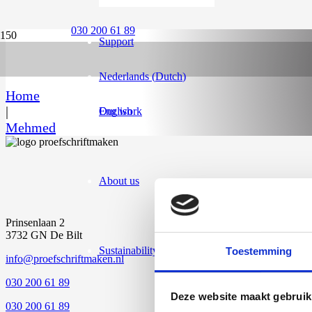
030 200 61 89
Support
Nederlands
(
Dutch
)
Home
|
English
Our work
Mehmed
About us
Prinsenlaan 2
3732 GN De Bilt
Sustainability
Toestemming
info@proefschriftmaken.nl
030 200 61 89
Deze website maakt gebruik
030 200 61 89