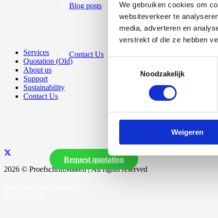
We gebruiken cookies om cont
Blog posts
websiteverkeer te analyseren
media, adverteren en analys
verstrekt of die ze hebben v
Services
Contact Us
Quotation (Old)
Toestemmingsselectie
About us
Noodzakelijk
Support
Sustainability
Contact Us
Weigeren
Request quotation
2026 © ProefschriftMaken | All rights reserved
Algemene Voorwaarden
Privacybeleid