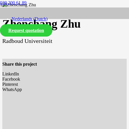
030 200 61 89
Nederlands
(
Dutch
)
Zhenchang Zhu
Request quotation
English
Radboud Universiteit
Share this project
LinkedIn
Facebook
Pinterest
WhatsApp