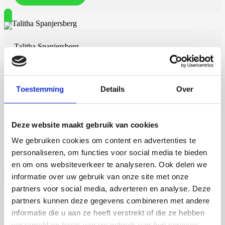
Talitha Spanjersberg
Context-aware phenotyping of cardiac
disease across translational models
Toestemming
Details
Over
4 september 2026
Talitha Spanjersberg
Deze website maakt gebruik van cookies
We gebruiken cookies om content en advertenties te
Universiteit Utrecht
Open Ebook
personaliseren, om functies voor social media te bieden
en om ons websiteverkeer te analyseren. Ook delen we
informatie over uw gebruik van onze site met onze
partners voor social media, adverteren en analyse. Deze
partners kunnen deze gegevens combineren met andere
Vera Weijer
informatie die u aan ze heeft verstrekt of die ze hebben
verzameld op basis van uw gebruik van hun services.