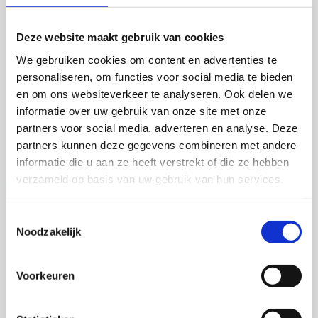
Martijn de Roij
Deze website maakt gebruik van cookies
We gebruiken cookies om content en advertenties te
personaliseren, om functies voor social media te bieden
2 september 2026
en om ons websiteverkeer te analyseren. Ook delen we
informatie over uw gebruik van onze site met onze
Martijn de Roij
partners voor social media, adverteren en analyse. Deze
Wageningen University
partners kunnen deze gegevens combineren met andere
Open Ebook
informatie die u aan ze heeft verstrekt of die ze hebben
verzameld op basis van uw gebruik van hun services.
Toestemmingsselectie
Jia Li
Noodzakelijk
Voorkeuren
16 september 2026
Jia Li