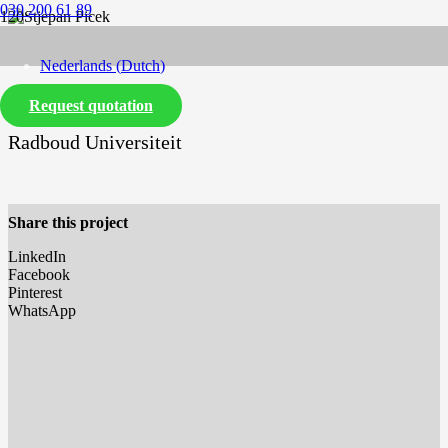
030 200 61 89
Nederlands
(
Dutch
)
Request quotation
English
Radboud Universiteit
Share this project
LinkedIn
Facebook
Pinterest
WhatsApp