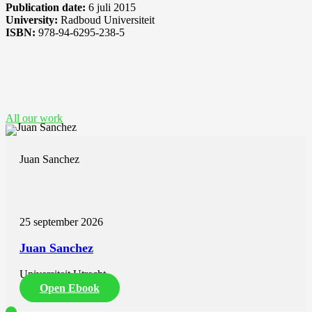
Publication date:
6 juli 2015
University:
Radboud Universiteit
ISBN:
978-94-6295-238-5
See also these dissertations
All our work
Juan Sanchez
25 september 2026
Juan Sanchez
Universiteit Utrecht
Open Ebook