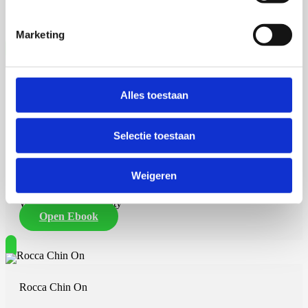
Rijksuniversiteit Groningen
Open Ebook
Marketing
Rinnert Schurer
Alles toestaan
Selectie toestaan
17 september 2026
Weigeren
Rinnert Schurer
Wageningen University
Open Ebook
Rocca Chin On