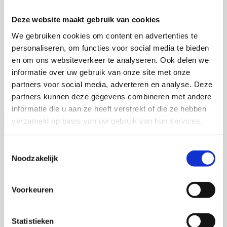
Martijn de Roij
Deze website maakt gebruik van cookies
We gebruiken cookies om content en advertenties te
personaliseren, om functies voor social media te bieden
2 september 2026
en om ons websiteverkeer te analyseren. Ook delen we
Martijn de Roij
informatie over uw gebruik van onze site met onze
partners voor social media, adverteren en analyse. Deze
Wageningen University
Open Ebook
partners kunnen deze gegevens combineren met andere
informatie die u aan ze heeft verstrekt of die ze hebben
verzameld op basis van uw gebruik van hun services.
Jia Li
Toestemmingsselectie
Noodzakelijk
Voorkeuren
16 september 2026
Jia Li
Statistieken