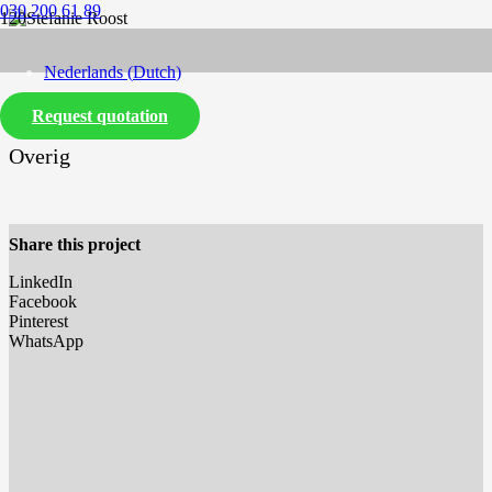
030 200 61 89
Nederlands
(
Dutch
)
Request quotation
English
Overig
Share this project
LinkedIn
Facebook
Pinterest
WhatsApp