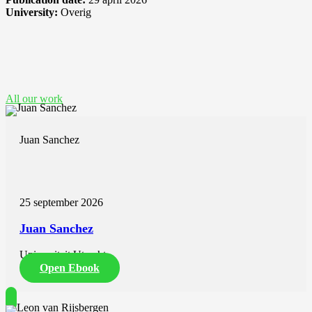
University:
Overig
See also these dissertations
All our work
Juan Sanchez
25 september 2026
Juan Sanchez
Universiteit Utrecht
Open Ebook