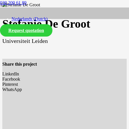
030 200 61 89
Nederlands
(
Dutch
)
Stefanie De Groot
Request quotation
English
Universiteit Leiden
Share this project
LinkedIn
Facebook
Pinterest
WhatsApp