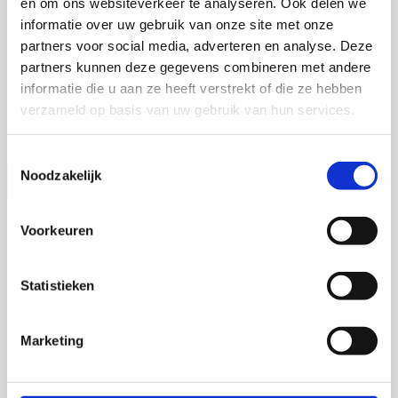
en om ons websiteverkeer te analyseren. Ook delen we
Auxin Response Factor Proteolysis
informatie over uw gebruik van onze site met onze
partners voor social media, adverteren en analyse. Deze
2 september 2026
partners kunnen deze gegevens combineren met andere
Martijn de Roij
informatie die u aan ze heeft verstrekt of die ze hebben
verzameld op basis van uw gebruik van hun services.
Wageningen University
Open Ebook
Toestemmingsselectie
Noodzakelijk
Jia Li
Voorkeuren
Deciphering the Hepatic Microenvironment
Statistieken
16 september 2026
Jia Li
Marketing
Rijksuniversiteit Groningen
Open Ebook