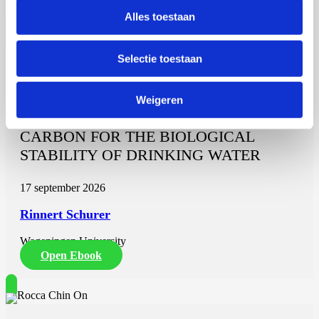
Alles toestaan
Selectie toestaan
Rinnert Schurer
THE SIGNIFICANCE OF HIGH-
Weigeren
MOLECULAR WEIGHT ORGANIC
CARBON FOR THE BIOLOGICAL
STABILITY OF DRINKING WATER
17 september 2026
Rinnert Schurer
Wageningen University
Open Ebook