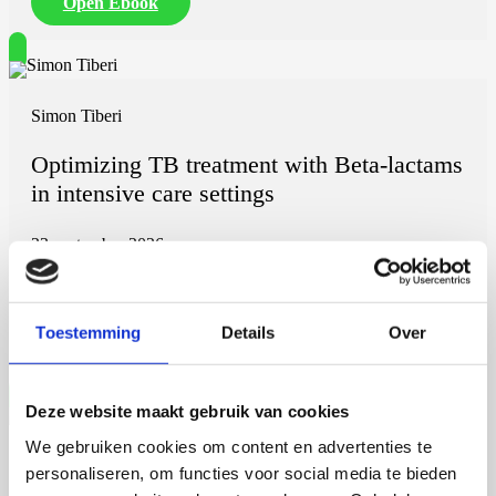
Open Ebook
Simon Tiberi
Optimizing TB treatment with Beta-lactams
in intensive care settings
23 september 2026
Simon Tiberi
Rijksuniversiteit Groningen
Toestemming
Details
Over
Open Ebook
Deze website maakt gebruik van cookies
We gebruiken cookies om content en advertenties te
Martijn de Roij
personaliseren, om functies voor social media te bieden