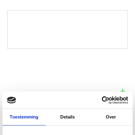
See also these dissertations
Toestemming
Details
Over