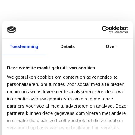
Overall, the thesis demonstrates that spatial biases should be modelled as adaptive, dataset-dependent mechanisms rather than fixed architectural constraints. By systematically modeling position and scale biases in datasets and enabling their flexible use, this work provides a principled framework for designing data-efficient vision models that generalize robustly across diverse visual domains.
Toestemming
Details
Over
See also these dissertations
Deze website maakt gebruik van cookies
We gebruiken cookies om content en advertenties te
personaliseren, om functies voor social media te bieden
en om ons websiteverkeer te analyseren. Ook delen we
informatie over uw gebruik van onze site met onze
partners voor social media, adverteren en analyse. Deze
partners kunnen deze gegevens combineren met andere
informatie die u aan ze heeft verstrekt of die ze hebben
verzameld op basis van uw gebruik van hun services.