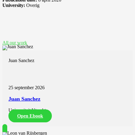
University:
Overig
See also these dissertations
All our work
Juan Sanchez
25 september 2026
Juan Sanchez
Universiteit Utrecht
Open Ebook