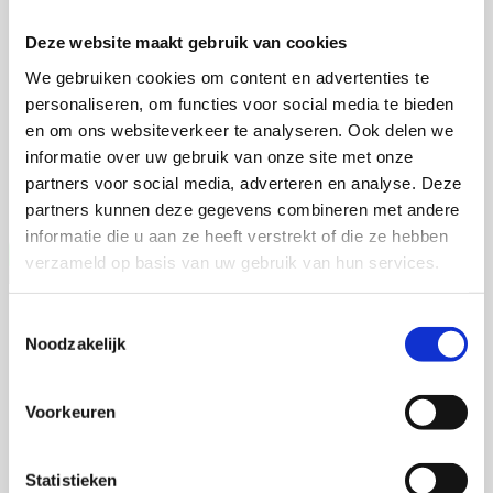
Martijn de Roij
Deze website maakt gebruik van cookies
We gebruiken cookies om content en advertenties te
personaliseren, om functies voor social media te bieden
2 september 2026
en om ons websiteverkeer te analyseren. Ook delen we
Martijn de Roij
informatie over uw gebruik van onze site met onze
partners voor social media, adverteren en analyse. Deze
Wageningen University
Open Ebook
partners kunnen deze gegevens combineren met andere
informatie die u aan ze heeft verstrekt of die ze hebben
verzameld op basis van uw gebruik van hun services.
Jia Li
Toestemmingsselectie
Noodzakelijk
Voorkeuren
16 september 2026
Jia Li
Statistieken