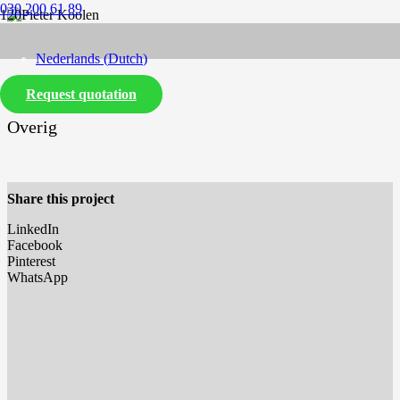
030 200 61 89
Nederlands
(
Dutch
)
Request quotation
English
Overig
Share this project
LinkedIn
Facebook
Pinterest
WhatsApp