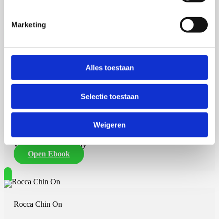
Rijksuniversiteit Groningen
Open Ebook
Marketing
Rinnert Schurer
Alles toestaan
Selectie toestaan
17 september 2026
Weigeren
Rinnert Schurer
Wageningen University
Open Ebook
Rocca Chin On