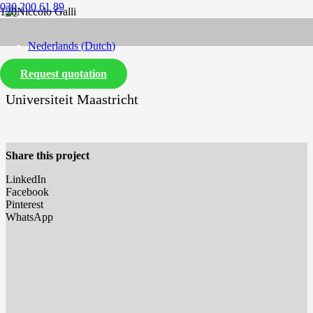
030 200 61 89
Nederlands
(
Dutch
)
Request quotation
English
Universiteit Maastricht
Share this project
LinkedIn
Facebook
Pinterest
WhatsApp