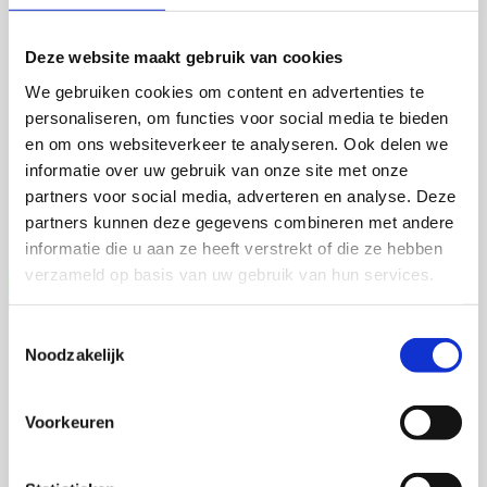
Martijn de Roij
Deze website maakt gebruik van cookies
We gebruiken cookies om content en advertenties te
personaliseren, om functies voor social media te bieden
2 september 2026
en om ons websiteverkeer te analyseren. Ook delen we
informatie over uw gebruik van onze site met onze
Martijn de Roij
partners voor social media, adverteren en analyse. Deze
Wageningen University
partners kunnen deze gegevens combineren met andere
Open Ebook
informatie die u aan ze heeft verstrekt of die ze hebben
verzameld op basis van uw gebruik van hun services.
Toestemmingsselectie
Jia Li
Noodzakelijk
Voorkeuren
16 september 2026
Jia Li