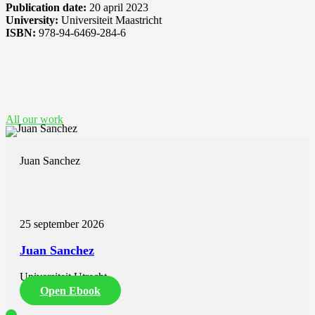
Publication date:
20 april 2023
University:
Universiteit Maastricht
ISBN:
978-94-6469-284-6
See also these dissertations
All our work
Juan Sanchez
25 september 2026
Juan Sanchez
Universiteit Utrecht
Open Ebook