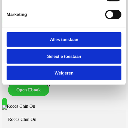
Rijksuniversiteit Groningen
Open Ebook
Marketing
Rinnert Schurer
Alles toestaan
Selectie toestaan
17 september 2026
Weigeren
Rinnert Schurer
Wageningen University
Open Ebook
Rocca Chin On