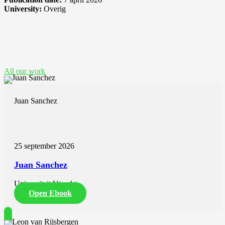
University:
Overig
See also these dissertations
All our work
Juan Sanchez
25 september 2026
Juan Sanchez
Universiteit Utrecht
Open Ebook