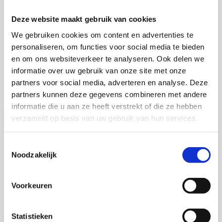
Martijn de Roij
Deze website maakt gebruik van cookies
We gebruiken cookies om content en advertenties te
personaliseren, om functies voor social media te bieden
2 september 2026
en om ons websiteverkeer te analyseren. Ook delen we
Martijn de Roij
informatie over uw gebruik van onze site met onze
partners voor social media, adverteren en analyse. Deze
Wageningen University
Open Ebook
partners kunnen deze gegevens combineren met andere
informatie die u aan ze heeft verstrekt of die ze hebben
verzameld op basis van uw gebruik van hun services.
Jia Li
Toestemmingsselectie
Noodzakelijk
Voorkeuren
16 september 2026
Jia Li
Statistieken