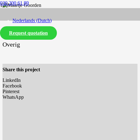
030 200 61 89
Nederlands
(
Dutch
)
Maartje Goorden
Request quotation
English
Overig
Share this project
LinkedIn
Facebook
Pinterest
WhatsApp