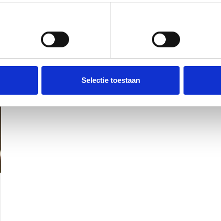
Voorkeuren
Statistieken
Selectie toestaan