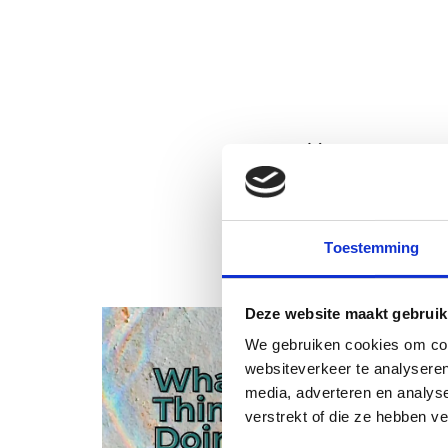
Summary
See also these dissertations
Toestemming
Deze website maakt gebruik
We gebruiken cookies om cont
websiteverkeer te analyseren
media, adverteren en analys
verstrekt of die ze hebben v