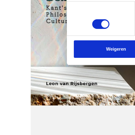
Toestemmingsselectie
Noodzakelijk
Weigeren