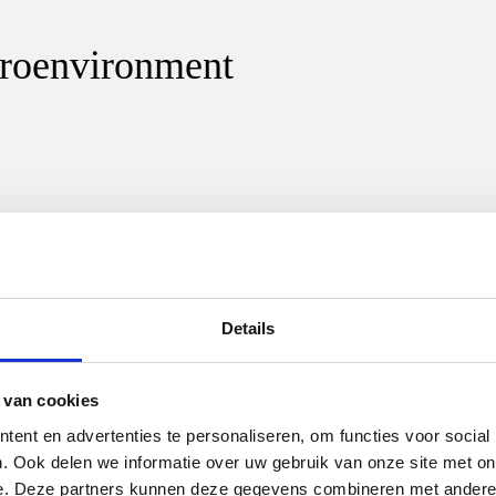
croenvironment
Details
 van cookies
 HIGH-MOLECULAR WEIGH
ent en advertenties te personaliseren, om functies voor social
LITY OF DRINKING WATER
. Ook delen we informatie over uw gebruik van onze site met on
e. Deze partners kunnen deze gegevens combineren met andere i