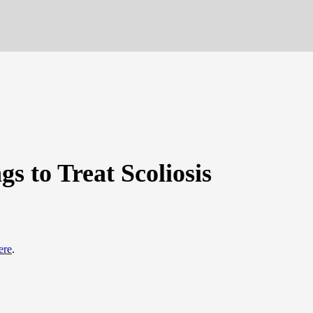
s to Treat Scoliosis
ere
.