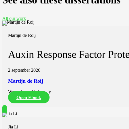
See also these dissertations
All our work
Martijn de Roij
Auxin Response Factor Prote
2 september 2026
Martijn de Roij
Wageningen University
Open Ebook
Jia Li