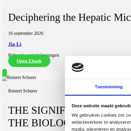
Deciphering the Hepatic Mi
16 september 2026
Jia Li
Rijksuniversiteit Groningen
Open Ebook
Toestemming
Rinnert Schurer
Deze website maakt gebruik
THE SIGNIFICANCE OF
We gebruiken cookies om cont
THE BIOLOGICAL STABI
websiteverkeer te analyseren
media, adverteren en analys