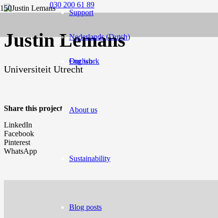
030 200 61 89
Support
Justin Lemans
Nederlands
(
Dutch
)
English
Our work
Universiteit Utrecht
Share this project
About us
LinkedIn
Facebook
Pinterest
WhatsApp
Sustainability
Blog posts