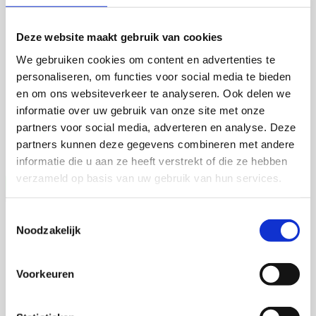
Talitha Spanjersberg
Deze website maakt gebruik van cookies
We gebruiken cookies om content en advertenties te
personaliseren, om functies voor social media te bieden
4 september 2026
en om ons websiteverkeer te analyseren. Ook delen we
informatie over uw gebruik van onze site met onze
Talitha Spanjersberg
partners voor social media, adverteren en analyse. Deze
Universiteit Utrecht
partners kunnen deze gegevens combineren met andere
Open Ebook
informatie die u aan ze heeft verstrekt of die ze hebben
verzameld op basis van uw gebruik van hun services.
Toestemmingsselectie
Vera Weijer
Noodzakelijk
Voorkeuren
2 september 2026
Vera Weijer