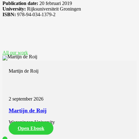
Publication date:
20 februari 2019
University:
Rijksuniversiteit Groningen
ISBN:
978-94-034-1379-2
See also these dissertations
All our work
Martijn de Roij
2 september 2026
Martijn de Roij
Wageningen University
Open Ebook