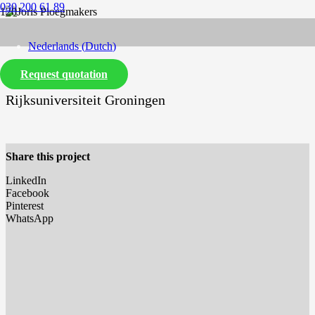
030 200 61 89
Nederlands
(
Dutch
)
Request quotation
English
Rijksuniversiteit Groningen
Share this project
LinkedIn
Facebook
Pinterest
WhatsApp