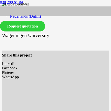
030 200 61 89
Nederlands
(
Dutch
)
Request quotation
English
Wageningen University
Share this project
LinkedIn
Facebook
Pinterest
WhatsApp