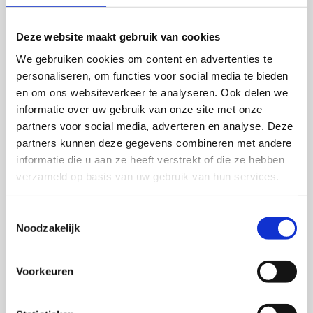
Martijn de Roij
Deze website maakt gebruik van cookies
We gebruiken cookies om content en advertenties te
personaliseren, om functies voor social media te bieden
2 september 2026
en om ons websiteverkeer te analyseren. Ook delen we
informatie over uw gebruik van onze site met onze
Martijn de Roij
partners voor social media, adverteren en analyse. Deze
Wageningen University
partners kunnen deze gegevens combineren met andere
Open Ebook
informatie die u aan ze heeft verstrekt of die ze hebben
verzameld op basis van uw gebruik van hun services.
Toestemmingsselectie
Jia Li
Noodzakelijk
Voorkeuren
16 september 2026
Jia Li