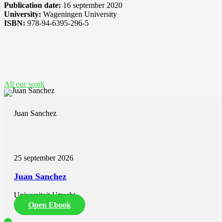
Publication date:
16 september 2020
University:
Wageningen University
ISBN:
978-94-6395-296-5
See also these dissertations
All our work
Juan Sanchez
25 september 2026
Juan Sanchez
Universiteit Utrecht
Open Ebook