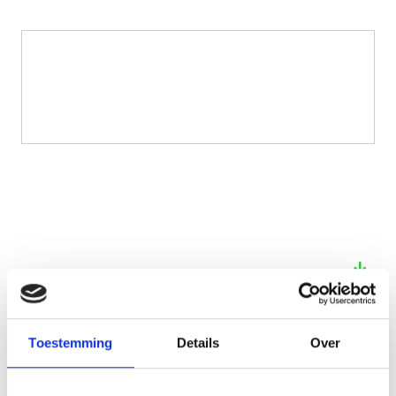
See also these dissertations
Toestemming
Details
Over