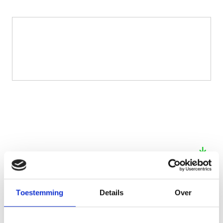
See also these dissertations
Toestemming
Details
Over