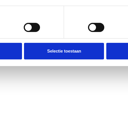
Voorkeuren
Statistieken
Selectie toestaan