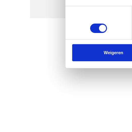
Toestemmingsselectie
Noodzakelijk
Weigeren