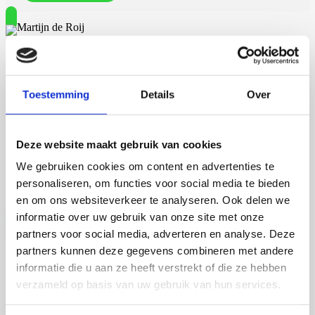
Martijn de Roij
Auxin Response Factor Proteolysis
Toestemming
Details
Over
2 september 2026
Deze website maakt gebruik van cookies
Martijn de Roij
We gebruiken cookies om content en advertenties te
Wageningen University
personaliseren, om functies voor social media te bieden
Open Ebook
en om ons websiteverkeer te analyseren. Ook delen we
informatie over uw gebruik van onze site met onze
partners voor social media, adverteren en analyse. Deze
partners kunnen deze gegevens combineren met andere
Jia Li
informatie die u aan ze heeft verstrekt of die ze hebben
verzameld op basis van uw gebruik van hun services.
Deciphering the Hepatic Microenvironment