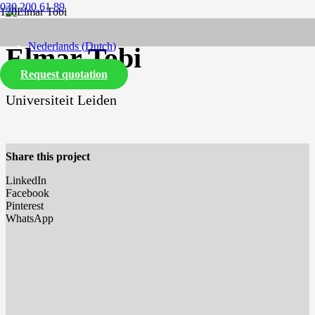
030 200 61 89
Nederlands
(
Dutch
)
Elmar Tobi
Request quotation
English
Universiteit Leiden
Share this project
LinkedIn
Facebook
Pinterest
WhatsApp