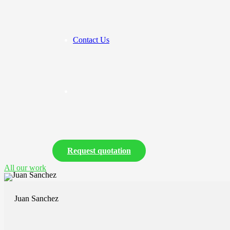
Contact Us
See also these dissertations
Request quotation
All our work
Juan Sanchez