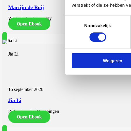
verstrekt of die ze hebben v
Martijn de Roij
Wageningen University
Toestemmingsselectie
Open Ebook
Noodzakelijk
Jia Li
Weigeren
Deciphering the Hepatic Microenvironment
16 september 2026
Jia Li
Rijksuniversiteit Groningen
Open Ebook