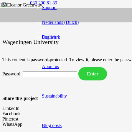
030 200 61 89
Support
Nederlands
(
Dutch
)
English
Our work
Wageningen University
This content is password-protected. To view it, please enter the pass
About us
Password:
Sustainability
Share this project
LinkedIn
Facebook
Pinterest
WhatsApp
Blog posts