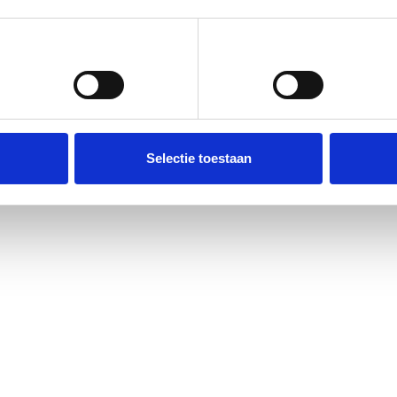
Voorkeuren
Statistieken
Selectie toestaan