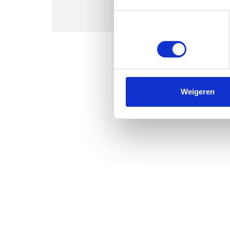
Toestemmingsselectie
Noodzakelijk
Weigeren