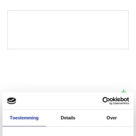
See also these dissertations
Toestemming
Details
Over