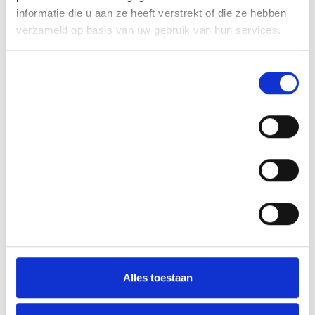
informatie die u aan ze heeft verstrekt of die ze hebben
verzameld op basis van uw gebruik van hun services.
Toestemmingsselectie
Noodzakelijk
Voorkeuren
Statistieken
Alles toestaan