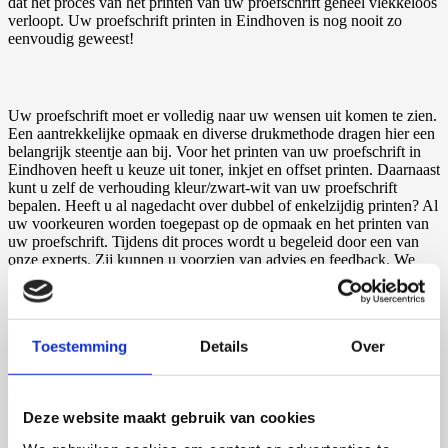
dat het proces van het printen van uw proefschrift geheel vlekkeloos
verloopt. Uw proefschrift printen in Eindhoven is nog nooit zo
eenvoudig geweest!
Uw proefschrift moet er volledig naar uw wensen uit komen te zien.
Een aantrekkelijke opmaak en diverse drukmethode dragen hier een
belangrijk steentje aan bij. Voor het printen van uw proefschrift in
Eindhoven heeft u keuze uit toner, inkjet en offset printen. Daarnaast
kunt u zelf de verhouding kleur/zwart-wit van uw proefschrift
bepalen. Heeft u al nagedacht over dubbel of enkelzijdig printen? Al
uw voorkeuren worden toegepast op de opmaak en het printen van
uw proefschrift. Tijdens dit proces wordt u begeleid door een van
onze experts. Zij kunnen u voorzien van advies en feedback. We
beschikken over de juiste kennis om uw proefschrift TU Eindhoven
te printen.
Toestemming
Details
Over
Het is van belang om bij uw beoordelaars een goede eerste indruk
achter te laten. De omslag van uw proefschrift is hiermee een
belangrijk onderdeel. Uw esthetische keuzes geven uw beoordelaars
Deze website maakt gebruik van cookies
namelijk een positieve indruk over de zorgvuldigheid van uw werk.
Door middel van een aantrekkelijke omslag en de gehele opmaak