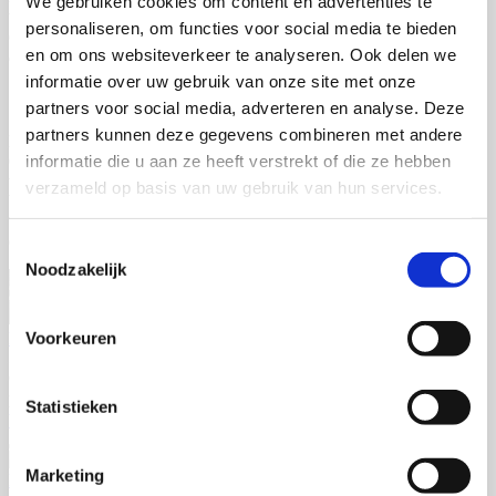
We gebruiken cookies om content en advertenties te
van uw proefschrift staat u dus al een punt voor. De grafische
personaliseren, om functies voor social media te bieden
ontwerpers van ProefschriftMaken staan voor u klaar om een
en om ons websiteverkeer te analyseren. Ook delen we
aantrekkelijke omslag te ontwerpen.
informatie over uw gebruik van onze site met onze
partners voor social media, adverteren en analyse. Deze
partners kunnen deze gegevens combineren met andere
Heeft u nog vragen over uw proefschrift laten printen in Eindhoven?
informatie die u aan ze heeft verstrekt of die ze hebben
Of wilt u meer weten over ProefschriftMaken zelf? Dan kunt u
vrijblijvend
contact
met ons opnemen. U kunt ons telefonisch
verzameld op basis van uw gebruik van hun services.
bereiken op
+3130 200 61 89
. Stuurt u liever een e-mail? Dan kunt
u een e-mail sturen naar
info@proefschriftmaken.nl
. Wij staan klaar
om uw proefschrift te printen in Eindhoven!
Toestemmingsselectie
Noodzakelijk
Voorkeuren
Proefschrift Maken Eindhoven
5.0
Gebaseerd op 1 beoordelingen
powered by
G
o
o
g
l
e
Statistieken
beoordeel ons op
Marketing
Karol Ješko