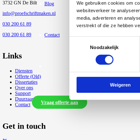
3732 GN De Bilt
We gebruiken cookies om cont
Blog
websiteverkeer te analyseren
info@proefschriftmaken.nl
media, adverteren en analys
030 200 61 89
verstrekt of die ze hebben v
030 200 61 89
Contact
Toestemmingsselectie
Noodzakelijk
Links
Diensten
Offerte (Old)
Dissertaties
Weigeren
Over ons
Support
Duurzaamheid
Vraag offerte aan
Contact
Get in touch