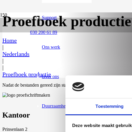
Proefboek productie
Hulp nodig?
Support
030 200 61 89
Home
|
Ons werk
Nederlands
|
|
Proefboek productie
Over ons
Nadat de bestanden gereed zijn starten we de productie van de eerste 
Duurzaamheid
Toestemming
Kantoor
Deze website maakt gebruik
Prinsenlaan 2