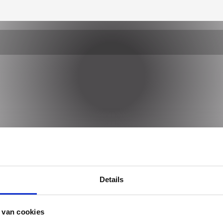
proefversie ter controle. Voer eventueel aanpassingen door voor de orde
Details
 van cookies