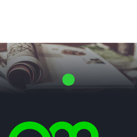
Laat ons een vrijblijvende offerte voor je proefschrift maken