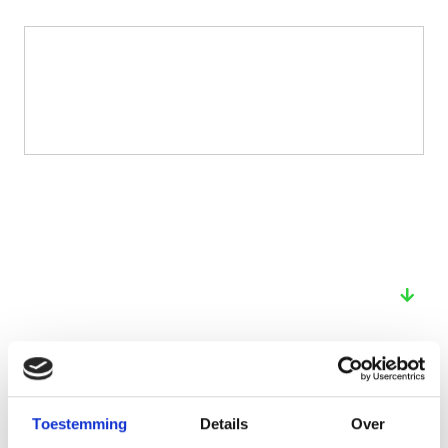
Bekijk ook deze proefschriften
Toestemming
Details
Over