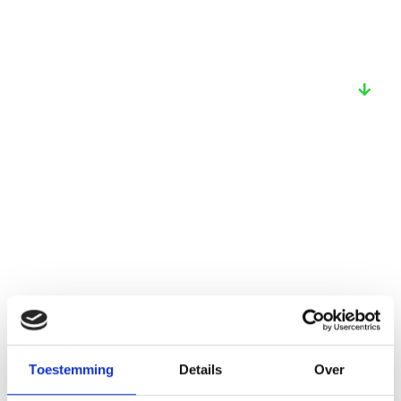
Bekijk ook deze proefschriften
Toestemming
Details
Over