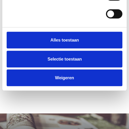
Alles toestaan
Selectie toestaan
Weigeren
Laat ons een vrijblijvende offerte voor je proefschrift maken