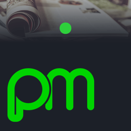
Laat ons een vrijblijvende offerte voor je proefschrift maken