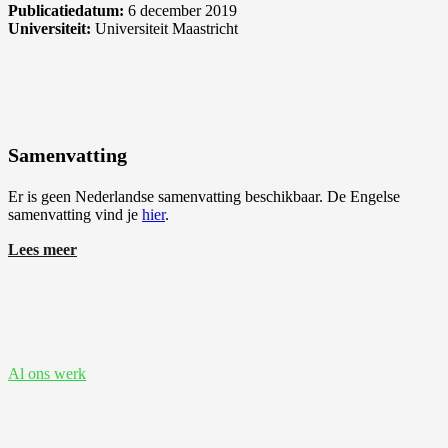
Publicatiedatum:
6 december 2019
Universiteit:
Universiteit Maastricht
Samenvatting
Er is geen Nederlandse samenvatting beschikbaar. De Engelse
samenvatting vind je
hier
.
Lees meer
Bekijk ook deze proefschriften
Al ons werk