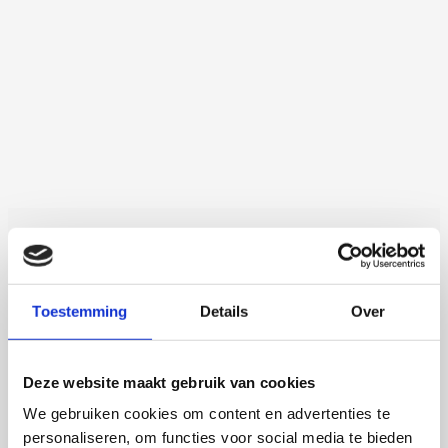
Martijn de Roij
Auxin Response Factor Proteolysis
Toestemming
Details
Over
2 september 2026
Martijn de Roij
Deze website maakt gebruik van cookies
Wageningen University
We gebruiken cookies om content en advertenties te
Open Ebook
personaliseren, om functies voor social media te bieden