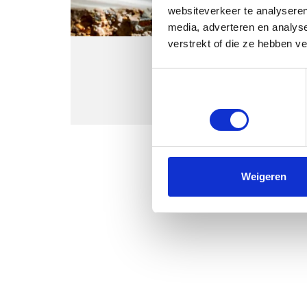
websiteverkeer te analyseren
media, adverteren en analys
verstrekt of die ze hebben v
Toestemmingsselectie
Noodzakelijk
Weigeren