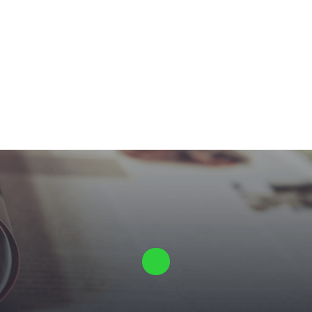
Laat ons een vrijblijvende offerte voor je proefschrift maken