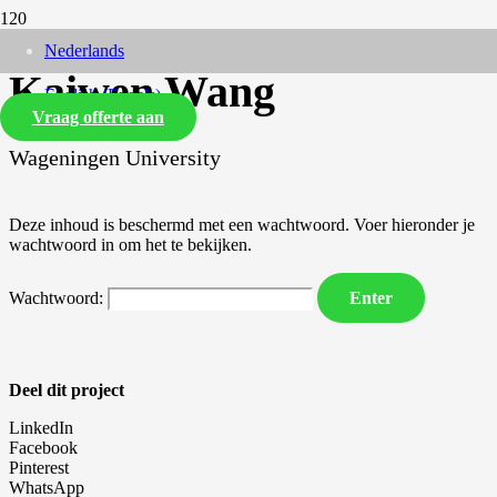
Nederlands
Kaiwen Wang
English
(
Engels
)
Vraag offerte aan
Wageningen University
Deze inhoud is beschermd met een wachtwoord. Voer hieronder je
wachtwoord in om het te bekijken.
Wachtwoord:
Deel dit project
LinkedIn
Facebook
Pinterest
WhatsApp