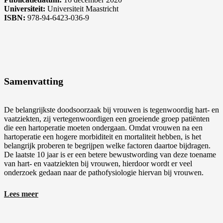
Universiteit:
Universiteit Maastricht
ISBN:
978-94-6423-036-9
Samenvatting
De belangrijkste doodsoorzaak bij vrouwen is tegenwoordig hart- en
vaatziekten, zij vertegenwoordigen een groeiende groep patiënten
die een hartoperatie moeten ondergaan. Omdat vrouwen na een
hartoperatie een hogere morbiditeit en mortaliteit hebben, is het
belangrijk proberen te begrijpen welke factoren daartoe bijdragen.
De laatste 10 jaar is er een betere bewustwording van deze toename
van hart- en vaatziekten bij vrouwen, hierdoor wordt er veel
onderzoek gedaan naar de pathofysiologie hiervan bij vrouwen.
Hoofdstuk 1
Lees meer
In dit hoofdstuk wordt een overzicht gegeven van de literatuur van
de hartchirurgie en de verschillen in uitkomsten tussen mannen en