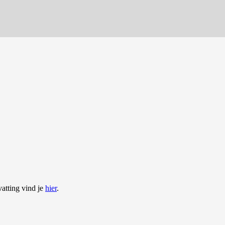
The impact of interspecific hybridization on fungal plant pathogens
atting vind je
hier
.