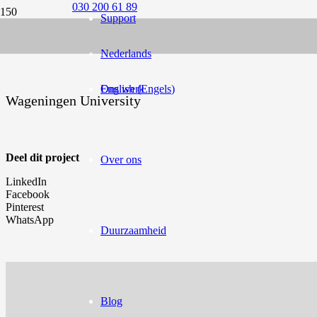
030 200 61 89
Support
Nederlands
English
Ons werk
(
Engels
)
Wageningen University
Deel dit project
Over ons
LinkedIn
Facebook
Pinterest
WhatsApp
Duurzaamheid
Blog