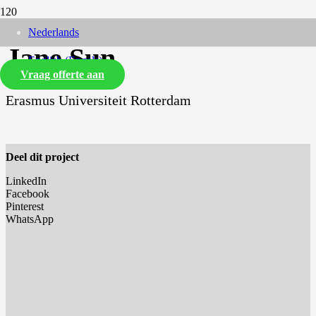
Nederlands
Jane Sun
English
(
Engels
)
Vraag offerte aan
Erasmus Universiteit Rotterdam
Deel dit project
LinkedIn
Facebook
Pinterest
WhatsApp