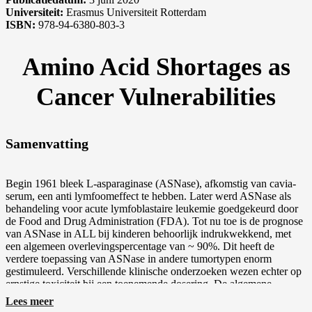
Universiteit:
Erasmus Universiteit Rotterdam
ISBN:
978-94-6380-803-3
Amino Acid Shortages as
Cancer Vulnerabilities
Samenvatting
Begin 1961 bleek L-asparaginase (ASNase), afkomstig van cavia-
serum, een anti lymfoomeffect te hebben. Later werd ASNase als
behandeling voor acute lymfoblastaire leukemie goedgekeurd door
de Food and Drug Administration (FDA). Tot nu toe is de prognose
van ASNase in ALL bij kinderen behoorlijk indrukwekkend, met
een algemeen overlevingspercentage van ~ 90%. Dit heeft de
verdere toepassing van ASNase in andere tumortypen enorm
gestimuleerd. Verschillende klinische onderzoeken wezen echter op
ernstige toxiciteit bij een toenemende dosering. De algemene
opvatting is dat Asparagine synthetase (ASNS) verantwoordelijk is
Lees meer
voor ASNase resistentie. We dachten echter dat de algemene