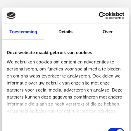
Toestemming
Details
Over
Deze website maakt gebruik van cookies
Talitha Spanjersberg
We gebruiken cookies om content en advertenties te
personaliseren, om functies voor social media te bieden
Context-aware phenotyping of cardiac
en om ons websiteverkeer te analyseren. Ook delen we
disease across translational models
informatie over uw gebruik van onze site met onze
partners voor social media, adverteren en analyse. Deze
4 september 2026
partners kunnen deze gegevens combineren met andere
informatie die u aan ze heeft verstrekt of die ze hebben
Talitha Spanjersberg
verzameld op basis van uw gebruik van hun services.
Universiteit Utrecht
Open Ebook
Toestemmingsselectie