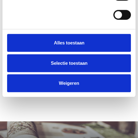
Alles toestaan
Selectie toestaan
Weigeren
Laat ons een vrijblijvende offerte voor je proefschrift maken