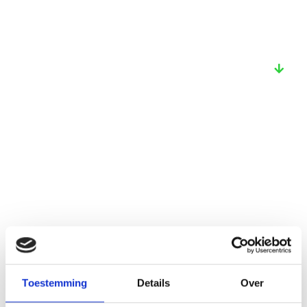
Bekijk ook deze proefschriften
Toestemming
Details
Over