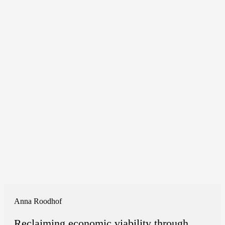
Anna Roodhof
Reclaiming economic viability through