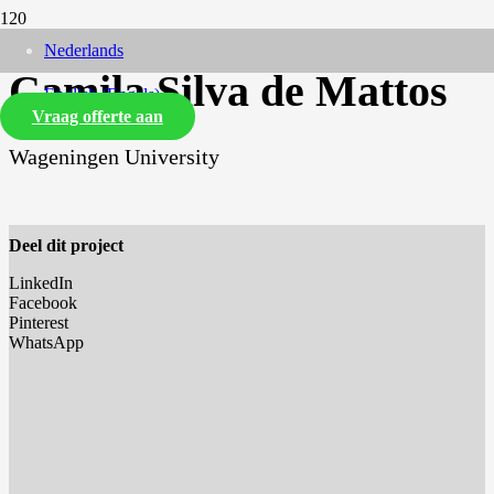
Nederlands
Camila Silva de Mattos
English
(
Engels
)
Vraag offerte aan
Wageningen University
Deel dit project
LinkedIn
Facebook
Pinterest
WhatsApp