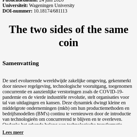
Universiteit:
Wageningen University
DOI-nummer:
10.18174/681113
The two sides of the same
coin
Samenvatting
De snel evoluerende wereldwijde zakelijke omgeving, gekenmerkt
door nieuwe regelgeving, technologische vooruitgang, toegenomen
concurrentie en aanzienlijke verstoringen zoals de COVID-19-
pandemie en de vierde industriële revolutie, stelt organisaties voor
tal van uitdagingen en kansen. Deze dynamiek dwingt kleine en
middelgrote ondernemingen (mkb) om hun productiemethoden en
bedrijfsmodellen (BM's) continu te vernieuwen door de introductie
van technologieën om concurrerend te blijven en te overleven.
Ondanks het erkende belang van technologische transformatie,
bestaat er nog een kloof in het begrip van hoe het mkb dit proces
Lees meer
effectief kan beheren.