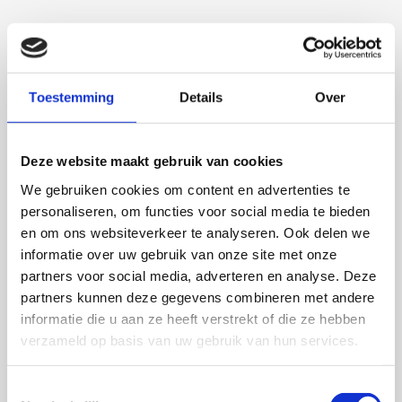
Toestemming
Details
Over
Deze website maakt gebruik van cookies
Talitha Spanjersberg
We gebruiken cookies om content en advertenties te
personaliseren, om functies voor social media te bieden
Context-aware phenotyping of cardiac
en om ons websiteverkeer te analyseren. Ook delen we
disease across translational models
informatie over uw gebruik van onze site met onze
partners voor social media, adverteren en analyse. Deze
4 september 2026
partners kunnen deze gegevens combineren met andere
informatie die u aan ze heeft verstrekt of die ze hebben
Talitha Spanjersberg
verzameld op basis van uw gebruik van hun services.
Universiteit Utrecht
Open Ebook
Toestemmingsselectie