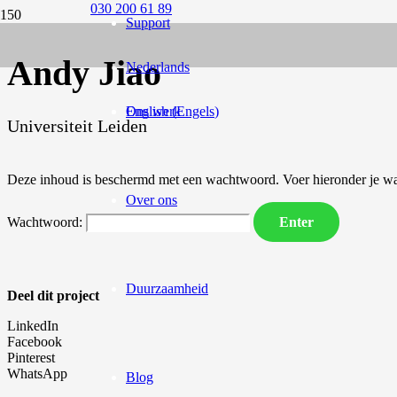
030 200 61 89
Support
Andy Jiao
Nederlands
English
Ons werk
(
Engels
)
Universiteit Leiden
Deze inhoud is beschermd met een wachtwoord. Voer hieronder je wa
Over ons
Wachtwoord:
Duurzaamheid
Deel dit project
LinkedIn
Facebook
Pinterest
WhatsApp
Blog