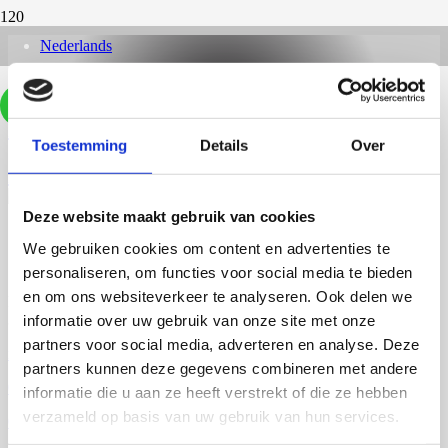
Nederlands
English
(
Engels
)
Vraag offerte aan
Home
Toestemming
Details
Over
|
Mercedes
Deze website maakt gebruik van cookies
We gebruiken cookies om content en advertenties te
personaliseren, om functies voor social media te bieden
en om ons websiteverkeer te analyseren. Ook delen we
Prinsenlaan 2
3732 GN De Bilt
informatie over uw gebruik van onze site met onze
partners voor social media, adverteren en analyse. Deze
info@proefschriftmaken.nl
partners kunnen deze gegevens combineren met andere
030 200 61 89
informatie die u aan ze heeft verstrekt of die ze hebben
verzameld op basis van uw gebruik van hun services.
030 200 61 89