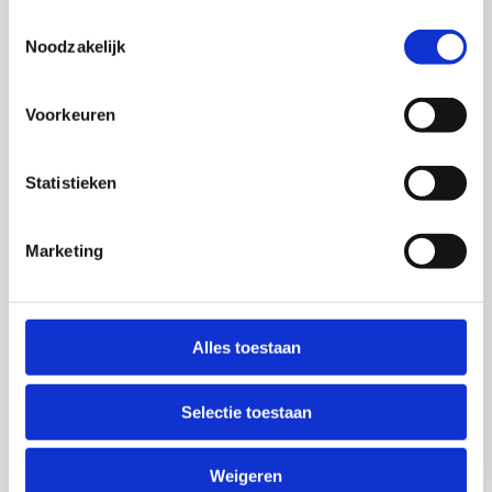
Toestemmingsselectie
Noodzakelijk
Diensten
Voorkeuren
Offerte (Old)
Dissertaties
Statistieken
Over ons
Marketing
Support
Duurzaamheid
Alles toestaan
Contact
Selectie toestaan
Weigeren