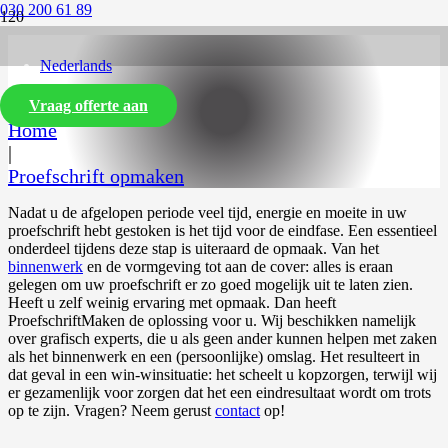
030 200 61 89
Nederlands
Vraag offerte aan
Home
|
Proefschrift opmaken
Nadat u de afgelopen periode veel tijd, energie en moeite in uw
proefschrift hebt gestoken is het tijd voor de eindfase. Een essentieel
onderdeel tijdens deze stap is uiteraard de opmaak. Van het
binnenwerk
en de vormgeving tot aan de cover: alles is eraan
gelegen om uw proefschrift er zo goed mogelijk uit te laten zien.
Heeft u zelf weinig ervaring met opmaak. Dan heeft
ProefschriftMaken de oplossing voor u. Wij beschikken namelijk
over grafisch experts, die u als geen ander kunnen helpen met zaken
als het binnenwerk en een (persoonlijke) omslag. Het resulteert in
dat geval in een win-winsituatie: het scheelt u kopzorgen, terwijl wij
er gezamenlijk voor zorgen dat het een eindresultaat wordt om trots
op te zijn. Vragen? Neem gerust
contact
op!