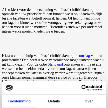
Als u kiest voor de ondersteuning van ProefschriftMaken bij de
opmaak van uw proefschrift, dan kunnen we u ook daadwerkelijk
bij alle facetten wat betreft opmaak helpen. Of het nu gaat om de
omslag, het binnenwerk of de vormgeving: we steken graag onze
handen voor u uit de mouwen. Hieronder zetten we per onderdeel
uiteen welke mogelijkheden we u bieden.
Omslag
Kiest u voor de hulp van ProefschriftMaken bij de
omslag
van uw
proefschrift? Dan heeft u twee verschillende mogelijkheden waar u
uit kunt kiezen. Voor de optie
Standaard
ontvangen wij graag alle
wensen en het beeldmateriaal voor de omslag, waarna wij een
concept maken dat later in overleg verder wordt uitgewerkt. Bijna al
onze klanten nemen minimaal deze service bij ons af. Hierdoor
krijgt u gegarandeerd een omslag dat voldoet aan alle eisen. Met de
tweede optie,
Creatief
, kiest u een designer uit die past bij uw
smaak. Hij of zij, de grafisch experts waaruit u kunt kiezen zijn
hier
te vinden, maakt vervolgens een unieke omslag die perfect bij u of
bij het onderwerp past.
Toestemming
Details
Over