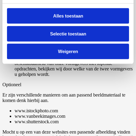
voor het creëren van beeldmateriaal mailen naar
studio@proefschriftmaken.nl. Het contact met betrekking tot het
ontwerp van het omslag verloopt rechtstreeks met de ontwerper.
Alles toestaan
Samenvatting:
Selectie toestaan
Samenvatting en wensen met betrekking tot kleur en keuze
van twee ontwerpers aanleveren per email1
Tekst van de voorkant, rug en achterkant in Word aanleveren
Weigeren
Door de ontwerper wordt een concept gemaakt welke in
overleg met u wordt uitgewerkt. 1 In verband met de
beschikbaarheid van onze vormgevers met lopende
opdrachten, bekijken wij door welke van de twee vormgevers
u geholpen wordt.
Optioneel
Er zijn verschillende manieren om aan passend beeldmateriaal te
komen denk hierbij aan.
www.istockphoto.com
www.vanbeekimages.com
www.shutterstock.com
Mocht u op een van deze websites een passende afbeelding vinden