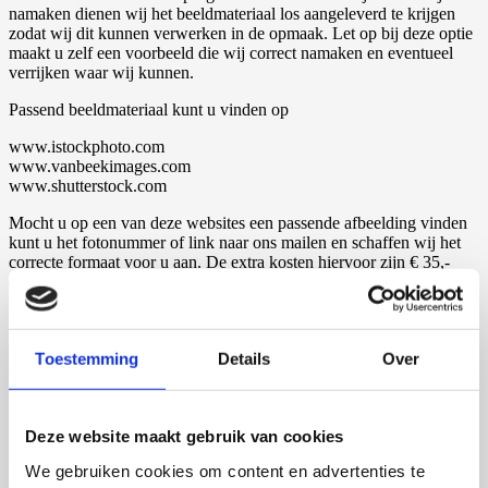
namaken dienen wij het beeldmateriaal los aangeleverd te krijgen
zodat wij dit kunnen verwerken in de opmaak. Let op bij deze optie
maakt u zelf een voorbeeld die wij correct namaken en eventueel
verrijken waar wij kunnen.
Passend beeldmateriaal kunt u vinden op
www.istockphoto.com
www.vanbeekimages.com
www.shutterstock.com
Mocht u op een van deze websites een passende afbeelding vinden
kunt u het fotonummer of link naar ons mailen en schaffen wij het
correcte formaat voor u aan. De extra kosten hiervoor zijn € 35,-
exclusief 9% BTW, deze vindt u terug op de orderbevestiging en de
factuur.
U kunt uw wensen en beeldmateriaal mailen naar
info@proefschriftmaken.nl
sturen, dan wordt het zo spoedig
Toestemming
Details
Over
mogelijk door één van onze ontwerpers opgepakt!
Samenvatting:
Deze website maakt gebruik van cookies
Wensen worden door u aangeleverd in tekst of voorbeeld
We gebruiken cookies om content en advertenties te
Beeldmateriaal wordt bijgeleverd of fotonummer van stocksite