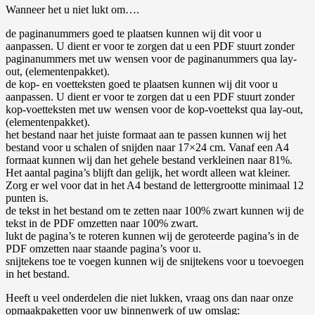
Wanneer het u niet lukt om….
de paginanummers goed te plaatsen kunnen wij dit voor u
aanpassen. U dient er voor te zorgen dat u een PDF stuurt zonder
paginanummers met uw wensen voor de paginanummers qua lay-
out, (elementenpakket).
de kop- en voetteksten goed te plaatsen kunnen wij dit voor u
aanpassen. U dient er voor te zorgen dat u een PDF stuurt zonder
kop-voetteksten met uw wensen voor de kop-voettekst qua lay-out,
(elementenpakket).
het bestand naar het juiste formaat aan te passen kunnen wij het
bestand voor u schalen of snijden naar 17×24 cm. Vanaf een A4
formaat kunnen wij dan het gehele bestand verkleinen naar 81%.
Het aantal pagina’s blijft dan gelijk, het wordt alleen wat kleiner.
Zorg er wel voor dat in het A4 bestand de lettergrootte minimaal 12
punten is.
de tekst in het bestand om te zetten naar 100% zwart kunnen wij de
tekst in de PDF omzetten naar 100% zwart.
lukt de pagina’s te roteren kunnen wij de geroteerde pagina’s in de
PDF omzetten naar staande pagina’s voor u.
snijtekens toe te voegen kunnen wij de snijtekens voor u toevoegen
in het bestand.
Heeft u veel onderdelen die niet lukken, vraag ons dan naar onze
opmaakpaketten voor uw binnenwerk of uw omslag: