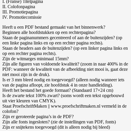
I. (Franse) Titelpagina
II. Colofonpagina
III. Promotiepagina
IV. Promotiecomissie
Heeft u een PDF bestand gemaakt van het binnenwerk?
Beginnen alle hoofdstukken op een rechterpagina?
Staan de paginanummers gecentreerd of aan de buitenzijden? (op
een linke pagina links en op een rechter pagina rechts).
Staan de headers aan de buitenzijden? (op een linker pagina links en
op een rechter pagina rechts).
Zijn de witmarges minimaal 15mm?
Zijn alle figuren van voldoende kwaliteit? (zoom in naar 400% in de
PDF: wanneer de kwaliteit van de afbeelding niet mooi is, gaat deze
niet mooi zijn in de druk).
Is er 3 mm bleed nodig en toegevoegd? (alleen nodig wanneer iets
van de pagina afloopt, zie hoofdstuk 4 in onze handleiding).
Heeft het bestand het goede formaat? (Standaard 17×24 cm)
Is de zwarte tekst 100% zwart? (soms wordt een tekst opgebouwd
uit vier kleuren van CMYK).
Staat ProefschriftMaken || www.proefschriftmaken.nl vermeld in de
colofon?
Zijn er geroteerde pagina’s in de PDF?
Zijn alle fonts ingesloten? (zie de instellingen van PDF, fonts)
Zijn er snijtekens toegevoegd (dit is alleen nodig bij bleed)