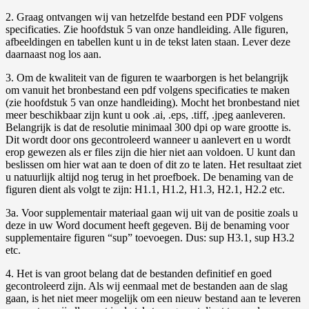
2. Graag ontvangen wij van hetzelfde bestand een PDF volgens
specificaties. Zie hoofdstuk 5 van onze handleiding. Alle figuren,
afbeeldingen en tabellen kunt u in de tekst laten staan. Lever deze
daarnaast nog los aan.
3. Om de kwaliteit van de figuren te waarborgen is het belangrijk
om vanuit het bronbestand een pdf volgens specificaties te maken
(zie hoofdstuk 5 van onze handleiding). Mocht het bronbestand niet
meer beschikbaar zijn kunt u ook .ai, .eps, .tiff, .jpeg aanleveren.
Belangrijk is dat de resolutie minimaal 300 dpi op ware grootte is.
Dit wordt door ons gecontroleerd wanneer u aanlevert en u wordt
erop gewezen als er files zijn die hier niet aan voldoen. U kunt dan
beslissen om hier wat aan te doen of dit zo te laten. Het resultaat ziet
u natuurlijk altijd nog terug in het proefboek. De benaming van de
figuren dient als volgt te zijn: H1.1, H1.2, H1.3, H2.1, H2.2 etc.
3a. Voor supplementair materiaal gaan wij uit van de positie zoals u
deze in uw Word document heeft gegeven. Bij de benaming voor
supplementaire figuren “sup” toevoegen. Dus: sup H3.1, sup H3.2
etc.
4. Het is van groot belang dat de bestanden definitief en goed
gecontroleerd zijn. Als wij eenmaal met de bestanden aan de slag
gaan, is het niet meer mogelijk om een nieuw bestand aan te leveren