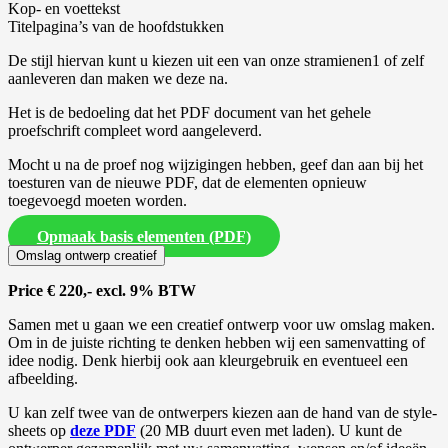
Kop- en voettekst
Titelpagina’s van de hoofdstukken
De stijl hiervan kunt u kiezen uit een van onze stramienen1 of zelf
aanleveren dan maken we deze na.
Het is de bedoeling dat het PDF document van het gehele
proefschrift compleet word aangeleverd.
Mocht u na de proef nog wijzigingen hebben, geef dan aan bij het
toesturen van de nieuwe PDF, dat de elementen opnieuw
toegevoegd moeten worden.
Opmaak basis elementen (PDF)
Omslag ontwerp creatief
Price € 220,- excl. 9% BTW
Samen met u gaan we een creatief ontwerp voor uw omslag maken.
Om in de juiste richting te denken hebben wij een samenvatting of
idee nodig. Denk hierbij ook aan kleurgebruik en eventueel een
afbeelding.
U kan zelf twee van de ontwerpers kiezen aan de hand van de style-
sheets op
deze PDF
(20 MB duurt even met laden). U kunt de