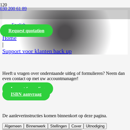
030 200 61 89
Support voor klanten back up
English
Request quotation
Home
|
Support voor klanten back up
Heeft u vragen over onderstaande uitleg of formulieren? Neem dan
even contact op met uw accountmanager!
Layout formulier
ISBN aanvraag
De aanleverinstructies komen binnenkort op deze pagina.
Algemeen
Binnenwerk
Stellingen
Cover
Uitnodiging